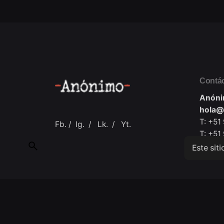
Contá
Anóni
hola@
T: +51
Fb.
/
Ig.
/
Lk.
/
Yt.
T: +51
Este sit