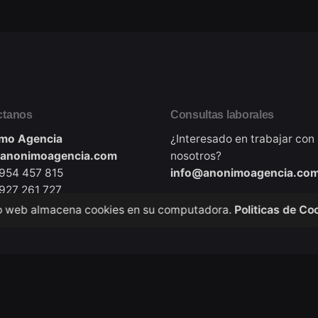
ctanos
Consultas laborales
mo Agencia
¿Interesado en trabajar con
anonimoagencia.com
nosotros?
 954 457 815
info@anonimoagencia.co
 927 261 727
io web almacena cookies en su computadora.
Politicas de Co