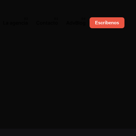
La agencia
Contacto
AdvBlog
Escríbenos