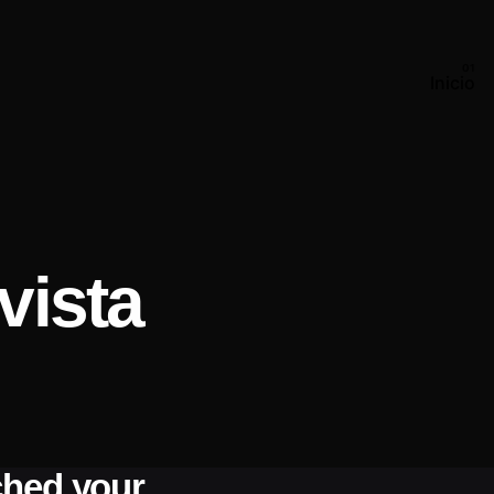
Inicio
vista
ched your