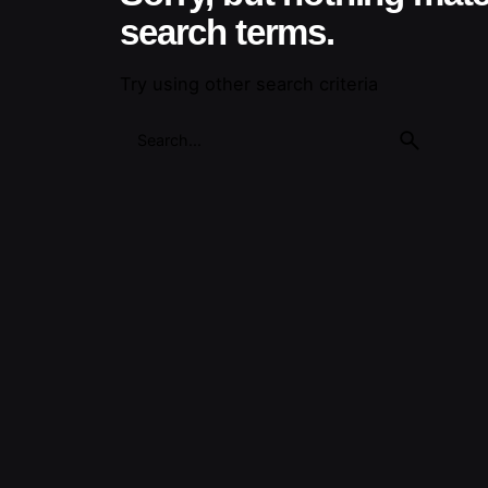
search terms.
Try using other search criteria
Search
for